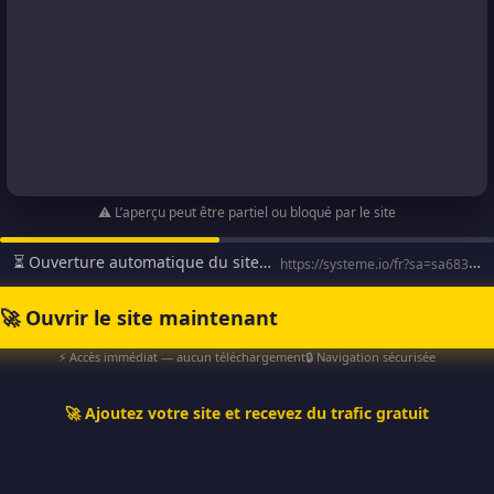
⚠️ L’aperçu peut être partiel ou bloqué par le site
⏳ Ouverture automatique du site…
https://systeme.io/fr?sa=sa6834abfe2aba9ebe412b8884efe31941
🚀 Ouvrir le site maintenant
⚡ Accès immédiat — aucun téléchargement
🔒 Navigation sécurisée
🚀 Ajoutez votre site et recevez du trafic gratuit