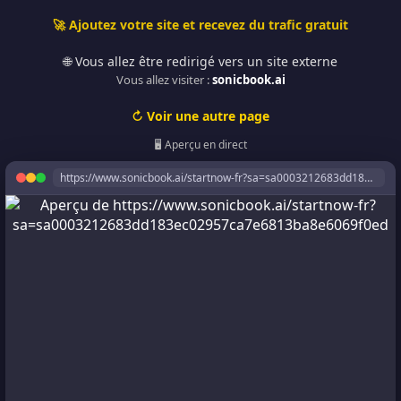
🚀 Ajoutez votre site et recevez du trafic gratuit
🌐 Vous allez être redirigé vers un site externe
Vous allez visiter :
sonicbook.ai
↻ Voir une autre page
🖥️ Aperçu en direct
https://www.sonicbook.ai/startnow-fr?sa=sa0003212683dd183ec02957ca7e6813ba8e6069f0ed