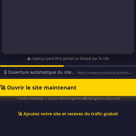
⚠️ L’aperçu peut être partiel ou bloqué par le site
⏳ Ouverture automatique du site…
https://www.sonicbook.ai/startnow-fr?sa=sa0003212683dd183ec0…
🚀 Ouvrir le site maintenant
⚡ Accès immédiat — aucun téléchargement
🔒 Navigation sécurisée
🚀 Ajoutez votre site et recevez du trafic gratuit