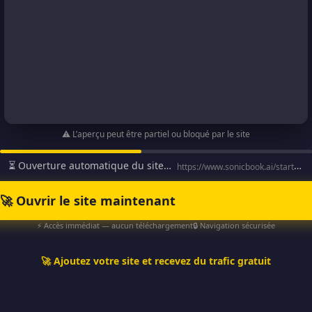
⚠️ L’aperçu peut être partiel ou bloqué par le site
⏳ Ouverture automatique du site…
https://www.sonicbook.ai/startnow-fr?sa=sa0003212683dd183ec0…
🚀 Ouvrir le site maintenant
⚡ Accès immédiat — aucun téléchargement
🔒 Navigation sécurisée
🚀 Ajoutez votre site et recevez du trafic gratuit