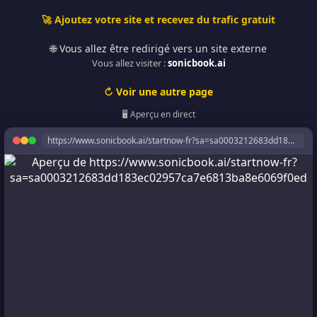
🚀 Ajoutez votre site et recevez du trafic gratuit
🌐 Vous allez être redirigé vers un site externe
Vous allez visiter :
sonicbook.ai
↻ Voir une autre page
🖥️ Aperçu en direct
https://www.sonicbook.ai/startnow-fr?sa=sa0003212683dd183ec02957ca7e6813ba8e6069f0ed